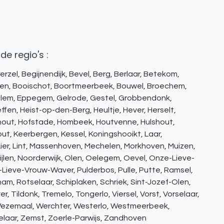
de regio's :
erzel, Begijnendijk, Bevel, Berg, Berlaar, Betekom,
en, Booischot, Boortmeerbeek, Bouwel, Broechem,
Emblem, Eppegem, Gelrode, Gestel, Grobbendonk,
effen, Heist-op-den-Berg, Heultje, Hever, Herselt,
hout, Hofstade, Hombeek, Houtvenne, Hulshout,
t, Keerbergen, Kessel, Koningshooikt, Laar,
ier, Lint, Massenhoven, Mechelen, Morkhoven, Muizen,
jlen, Noorderwijk, Olen, Oelegem, Oevel, Onze-Lieve-
Lieve-Vrouw-Waver, Pulderbos, Pulle, Putte, Ramsel,
enam, Rotselaar, Schiplaken, Schriek, Sint-Jozef-Olen,
r, Tildonk, Tremelo, Tongerlo, Viersel, Vorst, Vorselaar,
ezemaal, Werchter, Westerlo, Westmeerbeek,
laar, Zemst, Zoerle-Parwijs, Zandhoven