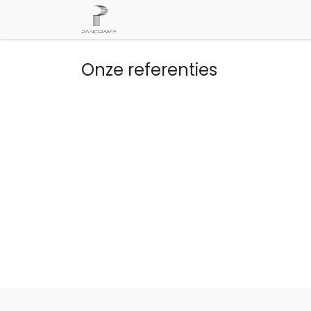
Overslaan naar inhoud
Onze referenties