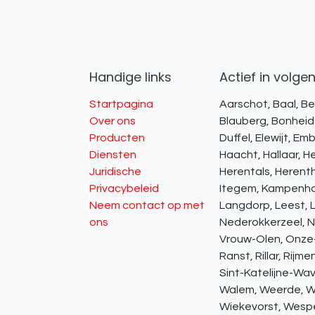
Handige links
Actief in volgen
Startpagina
Aarschot, Baal, Be
Over ons
Blauberg, Bonheid
Producten
Duffel, Elewijt, 
Diensten
Haacht, Hallaar, H
Juridische
Herentals, Herent
Privacybeleid
Itegem, Kampenhou
Neem contact op met
Langdorp, Leest, L
ons
Nederokkerzeel, Ni
Vrouw-Olen, Onze-
Ranst, Rillar, Rijm
Sint-Katelijne-Wave
Walem, Weerde, W
Wiekevorst, Wespe